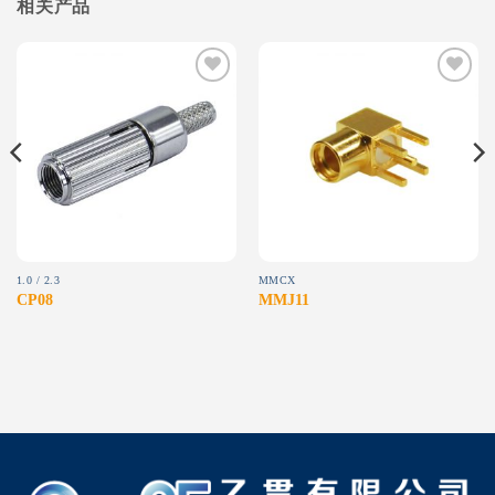
相关产品
Add to
Add to
wishlist
wishlist
1.0 / 2.3
MMCX
CP08
MMJ11