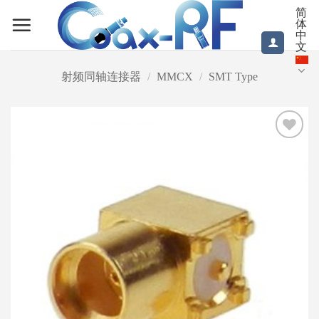
跳
简
体
到
中
内
文
容
射频同轴连接器
/
MMCX
/
SMT Type
Add to
wishlist