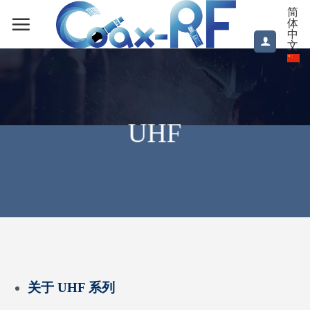
跳
简
体
到
中
内
文
容
UHF
关于 UHF 系列