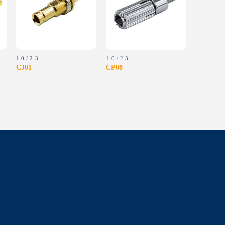
wishlist
wishlist
1.0 / 2.3
1.0 / 2.3
CJ01
CP08
MMP22