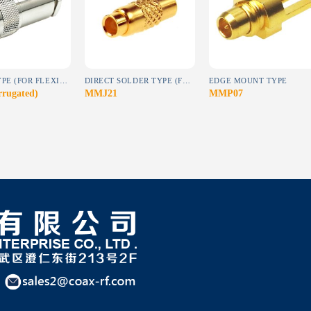
wishlist
wishlist
wishlist
CLAMP TYPE (FOR FLEXIBLE CABLE)
DIRECT SOLDER TYPE (FOR SEMI-RIGID CABLE)
EDGE MOUNT TYPE
rugated)
MMJ21
MMP07