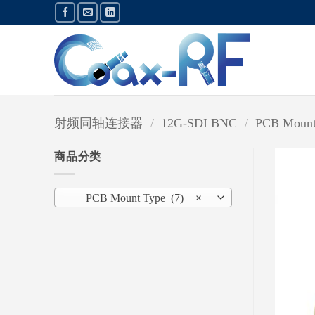
跳
到
内
容
射频同轴连接器
/
12G-SDI BNC
/
PCB Mount
商品分类
PCB Mount Type (7)
×