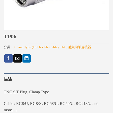
TP06
分类：
Clamp Type (for Flexible Cable)
,
TNC
,
射频同轴连接器
描述
TNC S/T Plug, Clamp Type
Cable : RG8/U, RG8/X, RG58/U, RG59/U, RG213/U and
more….