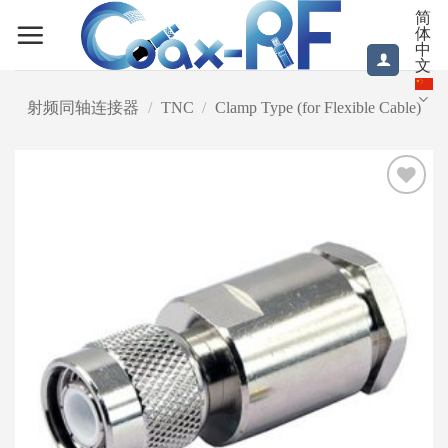
跳
简
体
到
中
内
文
容
射频同轴连接器
/
TNC
/
Clamp Type (for Flexible Cable)
Add to
wishlist