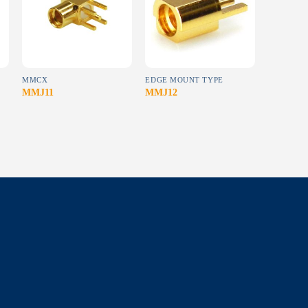
wishlist
wishlist
MMCX
EDGE MOUNT TYPE
MMJ11
MMJ12
MMJ21