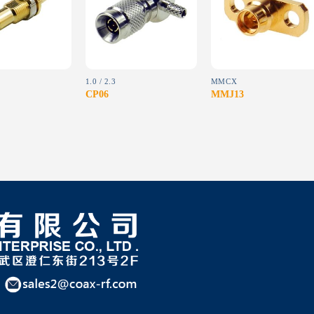
wishlist
wishlist
wishlist
1.0 / 2.3
MMCX
CP06
MMJ13