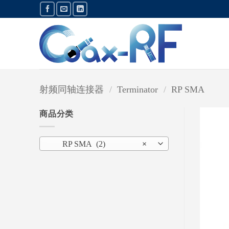
跳
到
内
容
射频同轴连接器
/
Terminator
/
RP SMA
商品分类
RP SMA (2)
×