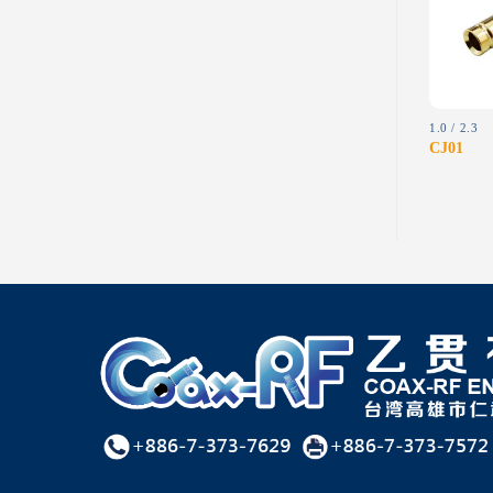
wishlist
wishlist
CRIMP TYPE (FOR FLEXIBLE CABLE)
CLAMP TYPE (FOR FLEXIBLE CABLE)
1.0 / 2.3
MMP05
NP06
CJ01