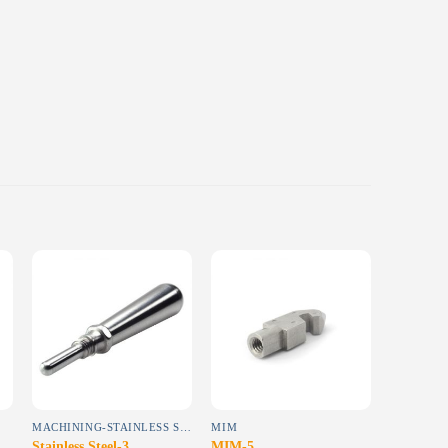
Add to
Add to
wishlist
wishlist
MACHINING-STAINLESS STEEL
MIM
MIM
Stainless Steel-3
MIM-5
MIM-15