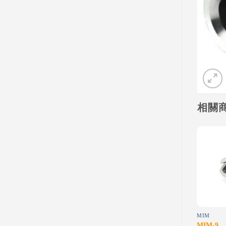
相關
Add to
Add to
wishlist
wishlist
MIM
MACHINING-STEEL
MIM
MIM-16
Steel-3
MIM-9