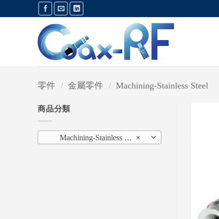
Skip
to
content
零件
/
金屬零件
/
Machining-Stainless Steel
商品分類
Machining-Stainless Steel (6)
×