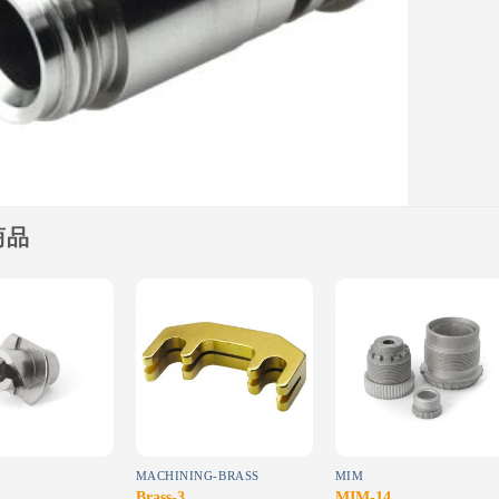
商品
Add to
Add to
Add to
wishlist
wishlist
wishlist
MACHINING-BRASS
MIM
Brass-3
MIM-14