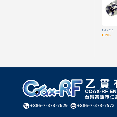
wishlist
wishlist
1.0 / 2.3
2.4MM
1.0 / 2.3
CJ03
LJ01
CP06