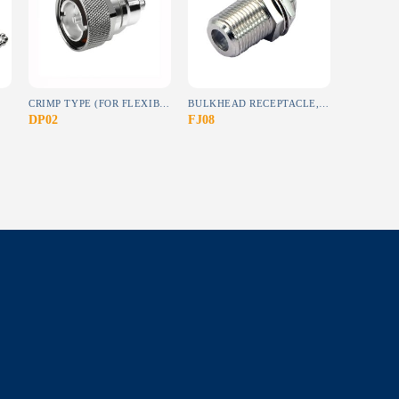
wishlist
wishlist
CRIMP TYPE (FOR FLEXIBLE CABLE)
BULKHEAD RECEPTACLE,SOLDER POT TERMINAL
1.0 / 2.3
DP02
FJ08
CP01