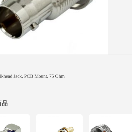
khead Jack, PCB Mount, 75 Ohm
商品
Add to
Add to
Add to