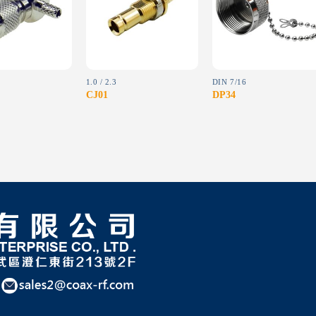
wishlist
wishlist
wishlist
1.0 / 2.3
DIN 7/16
CJ01
DP34