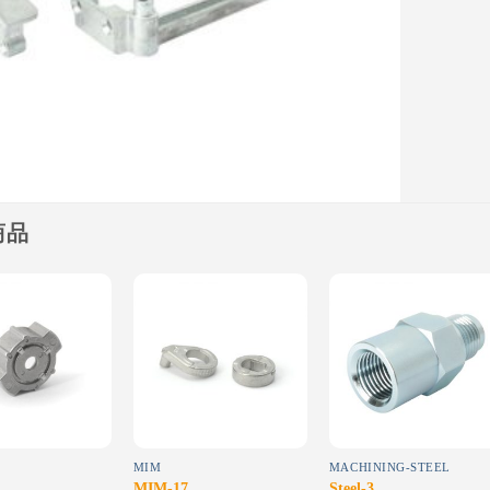
商品
Add to
Add to
Add to
wishlist
wishlist
wishlist
MIM
MACHINING-STEEL
MIM-17
Steel-3