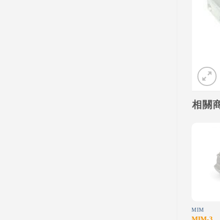
相關
Add to
Add to
wishlist
wishlist
MACHINING-STAINLESS STEEL
MACHINING-BRASS
MACHINING-STEEL
MIM
Brass-2
Steel-1
MIM-3