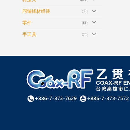
同轴线材组装
(36)
零件
(61)
手工具
(25)