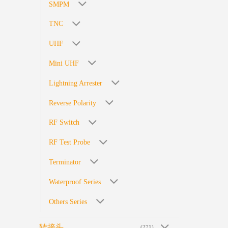
SMPM
TNC
UHF
Mini UHF
Lightning Arrester
Reverse Polarity
RF Switch
RF Test Probe
Terminator
Waterproof Series
Others Series
转接头
(271)