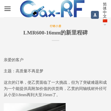
跳
简
体
到
中
内
文
容
行销小册
LMR600-16mm的新里程碑
亲爱的客户
主题：高质量不再是梦
这次的订单，使乙贯面临了一大挑战，但为了突破难题和成
为一个能提供高附加价值的供货商，乙贯的同轴线材外径可
从小至0.8mm再到大至16mm了。